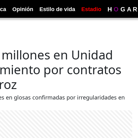
H
O
G
A
R
ica
Opinión
Estilo de vida
Estadio
 millones en Unidad
miento por contratos
roz
s en glosas confirmadas por irregularidades en