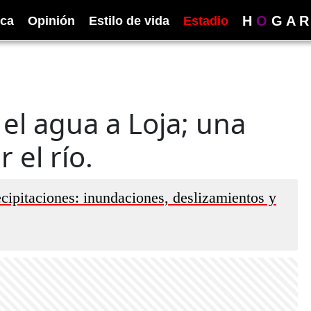
H
O
G
A
R
ica
Opinión
Estilo de vida
Estadio
 el agua a Loja; una
 el río.
cipitaciones: inundaciones, deslizamientos y