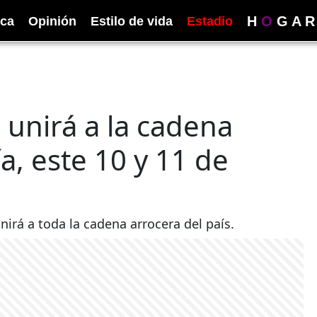
H
O
G
A
R
ica
Opinión
Estilo de vida
Estadio
 unirá a la cadena
a, este 10 y 11 de
nirá a toda la cadena arrocera del país.