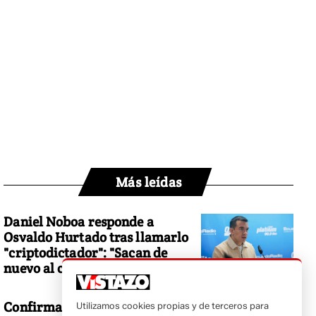
Más leídas
Daniel Noboa responde a
Osvaldo Hurtado tras llamarlo
"criptodictador": "Sacan de
nuevo al cadáver en formol"
Confirmado: Robert Moreno ya
Utilizamos cookies propias y de terceros para