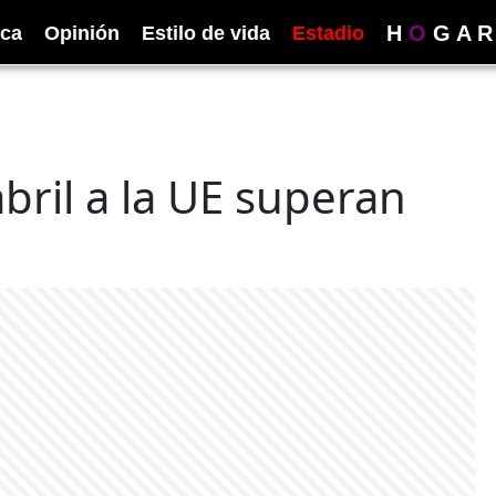
H
O
G
A
R
ica
Opinión
Estilo de vida
Estadio
bril a la UE superan