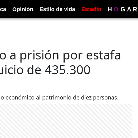
H
O
G
A
R
ica
Opinión
Estilo de vida
Estadio
 a prisión por estafa
uicio de 435.300
cio económico al patrimonio de diez personas.