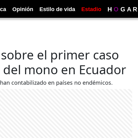
H
O
G
A
R
ica
Opinión
Estilo de vida
Estadio
 sobre el primer caso
a del mono en Ecuador
han contabilizado en países no endémicos.