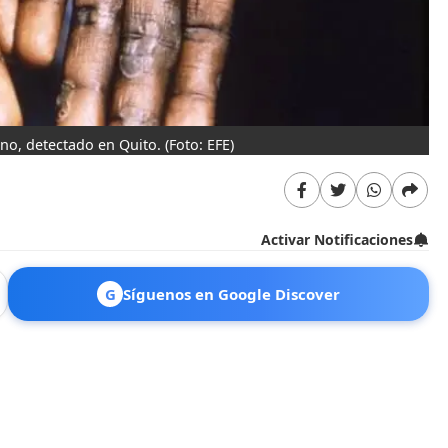
ono, detectado en Quito.
(Foto: EFE)
Activar Notificaciones
G
Síguenos en Google Discover