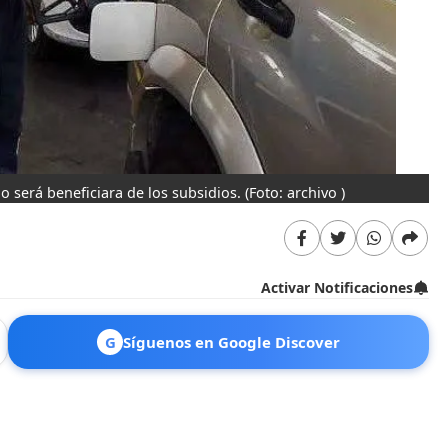
 será beneficiara de los subsidios.
(Foto: archivo )
Activar Notificaciones
G
Síguenos en Google Discover