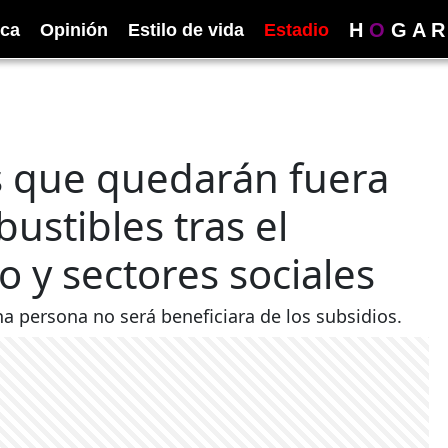
H
O
G
A
R
ica
Opinión
Estilo de vida
Estadio
s que quedarán fuera
ustibles tras el
 y sectores sociales
a persona no será beneficiara de los subsidios.