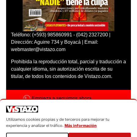
Teléfono: (+593) 985860991 - (042) 2327200 |
Dirección: Aguirre 734 y Boyacá | Email:
webmaster@vistazo.com
Prohibida la reproducción total, parcial y traducción a
cualquier idioma, sin autorización escrita de su
titular, de todos los contenidos de Vistazo.com.
Empieza a seguirnos ahora
Activar notificaciones
Utilizamos cookies propias y de terceros para mejorar tu
Código ética
experiencia y analizar el tráfico.
Más información
Sugerencias a: