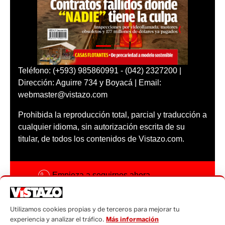
Teléfono: (+593) 985860991 - (042) 2327200 |
Dirección: Aguirre 734 y Boyacá | Email:
webmaster@vistazo.com
Prohibida la reproducción total, parcial y traducción a
cualquier idioma, sin autorización escrita de su
titular, de todos los contenidos de Vistazo.com.
Empieza a seguirnos ahora
Activar notificaciones
Utilizamos cookies propias y de terceros para mejorar tu
Código ética
experiencia y analizar el tráfico.
Más información