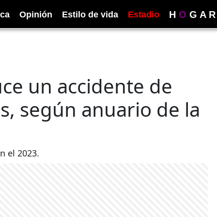
H
O
G
A
R
ica
Opinión
Estilo de vida
Estadio
ce un accidente de
s, según anuario de la
n el 2023.