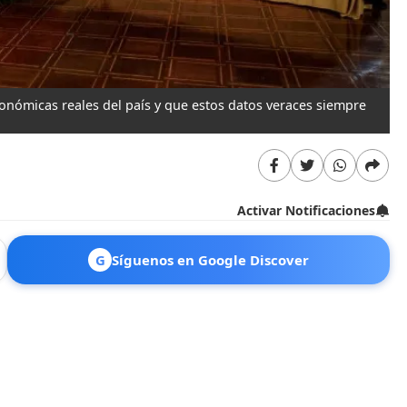
onómicas reales del país y que estos datos veraces siempre
Activar Notificaciones
G
Síguenos en Google Discover