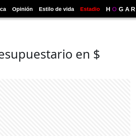
H
O
G
A
R
ica
Opinión
Estilo de vida
Estadio
presupuestario en $