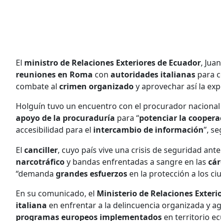
El
ministro de Relaciones Exteriores de Ecuador
, Jua
reuniones en Roma
con
autoridades italianas
para c
combate al
crimen organizado
y aprovechar así la exp
Holguín tuvo un encuentro con el procurador nacional a
apoyo de la procuraduría
para “
potenciar la coopera
accesibilidad para el
intercambio de información
”, s
El
canciller
, cuyo país vive una crisis de seguridad ante
narcotráfico
y bandas enfrentadas a sangre en las
cár
“demanda
grandes esfuerzos
en la protección a los c
En su comunicado, el
Ministerio de Relaciones Exteri
italiana
en enfrentar a la delincuencia organizada y agr
programas europeos implementados
en territorio e