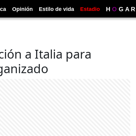
H
O
G
A
R
ica
Opinión
Estilo de vida
Estadio
ón a Italia para
rganizado