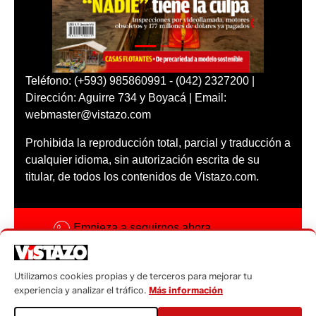
Teléfono: (+593) 985860991 - (042) 2327200 |
Dirección: Aguirre 734 y Boyacá | Email:
webmaster@vistazo.com
Prohibida la reproducción total, parcial y traducción a
cualquier idioma, sin autorización escrita de su
titular, de todos los contenidos de Vistazo.com.
Empieza a seguirnos ahora
Activar notificaciones
Utilizamos cookies propias y de terceros para mejorar tu
Código ética
experiencia y analizar el tráfico.
Más información
Sugerencias a: