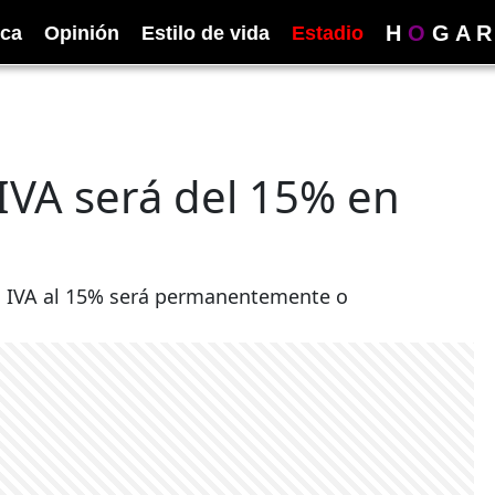
H
O
G
A
R
ica
Opinión
Estilo de vida
Estadio
l IVA será del 15% en
del IVA al 15% será permanentemente o