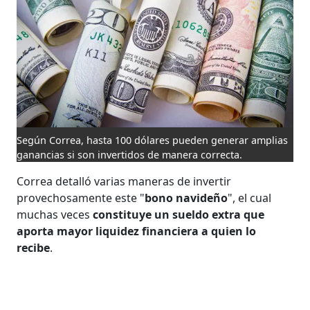
Según Correa, hasta 100 dólares pueden generar amplias
ganancias si son invertidos de manera correcta.
Correa detalló varias maneras de invertir
provechosamente este "
bono navideño
", el cual
muchas veces
constituye un sueldo extra que
aporta mayor liquidez financiera a quien lo
recibe
.