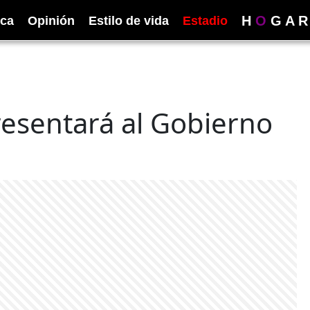
H
O
G
A
R
ica
Opinión
Estilo de vida
Estadio
esentará al Gobierno