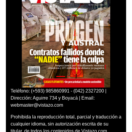
Teléfono: (+593) 985860991 - (042) 2327200 |
Dirección: Aguirre 734 y Boyacá | Email:
webmaster@vistazo.com
Prohibida la reproducción total, parcial y traducción a
cualquier idioma, sin autorización escrita de su
titular, de todos los contenidos de Vistazo.com.