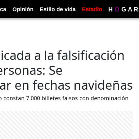
H
O
G
A
R
ica
Opinión
Estilo de vida
Estadio
ada a la falsificación
ersonas: Se
ar en fechas navideñas
vo constan 7.000 billetes falsos con denominación