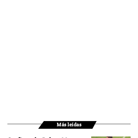
Más leídas