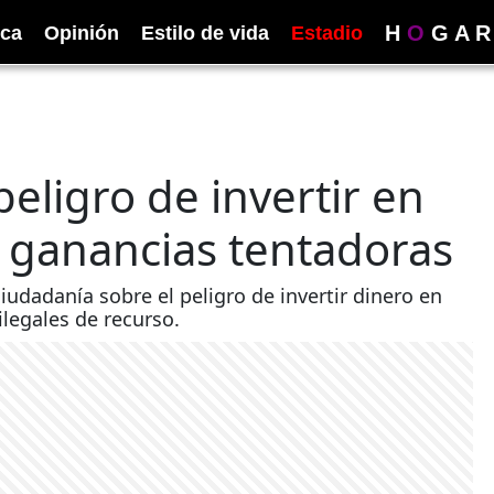
H
O
G
A
R
ica
Opinión
Estilo de vida
Estadio
peligro de invertir en
 ganancias tentadoras
iudadanía sobre el peligro de invertir dinero en
legales de recurso.