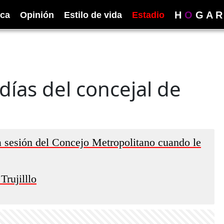
H
O
G
A
R
ica
Opinión
Estilo de vida
Estadio
 días del concejal de
 sesión del Concejo Metropolitano cuando le
Trujilllo