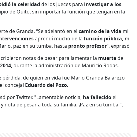
pidió la celeridad
de los jueces para
investigar a los
pio de Quito, sin importar la función que tengan en la
rte de Granda. “Se adelantó en el
camino de la vida
mi
ntervenciones
aprendí mucho de la
función pública,
mi
Mario, paz en su tumba, hasta
pronto profesor
”, expresó
scribieron notas de pesar para lamentar la
muerte
de
 2014
, durante la administración de Mauricio Rodas.
le pérdida, de quien en vida fue Mario Granda Balarezo
el concejal
Eduardo del Pozo.
esó por Twitter. "Lamentable noticia,
ha fallecido
el
d
y nota de pesar a toda su familia. ¡Paz en su tumba!",