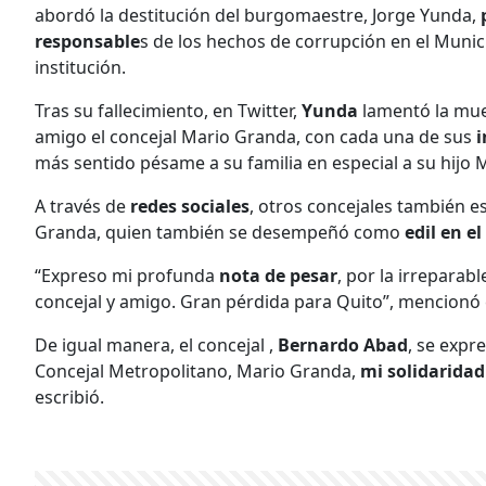
abordó la destitución del burgomaestre, Jorge Yunda,
responsable
s de los hechos de corrupción en el Munici
institución.
Tras su fallecimiento, en Twitter,
Yunda
lamentó la mue
amigo el concejal Mario Granda, con cada una de sus
i
más sentido pésame a su familia en especial a su hijo 
A través de
redes sociales
, otros concejales también e
Granda, quien también se desempeñó como
edil en el
“Expreso mi profunda
nota de pesar
, por la irreparab
concejal y amigo. Gran pérdida para Quito”, mencionó 
De igual manera, el concejal ,
Bernardo Abad
, se expr
Concejal Metropolitano, Mario Granda,
mi solidarida
escribió.