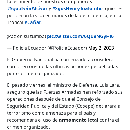
fallecimiento de nuestros compañeros
#SgopIvánAlcívar
y
#SgosHenryToalombo
, quienes
perdieron la vida en manos de la delincuencia, en La
Troncal
#Cañar
.
¡Paz en su tumba!
pic.twitter.com/6QueNGyHl6
— Policía Ecuador (@PoliciaEcuador)
May 2, 2023
El Gobierno Nacional ha comenzado a considerar
como terrorismo las últimas acciones perpetradas
por el crimen organizado.
El pasado viernes, el ministro de Defensa, Luis Lara,
aseguró que las Fuerzas Armadas han reforzado sus
operaciones después de que el Consejo de
Seguridad Pública y del Estado (Cosepe) declarara al
terrorismo como amenaza para el país y
recomendara el uso de
armamento letal
contra el
crimen organizado.