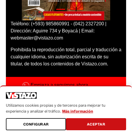
Teléfono: (+593) 985860991 - (042) 2327200 |
Dirección: Aguirre 734 y Boyacá | Email:
webmaster@vistazo.com
Prohibida la reproducción total, parcial y traducción a
cualquier idioma, sin autorización escrita de su
titular, de todos los contenidos de Vistazo.com.
Empieza a seguirnos ahora
Activar notificaciones
Utilizamos cookies propias y de terceros para mejorar tu
Código ética
experiencia y analizar el tráfico.
Más información
Sugerencias a:
CONFIGURAR
ACEPTAR
sugerencias@vistazo.com