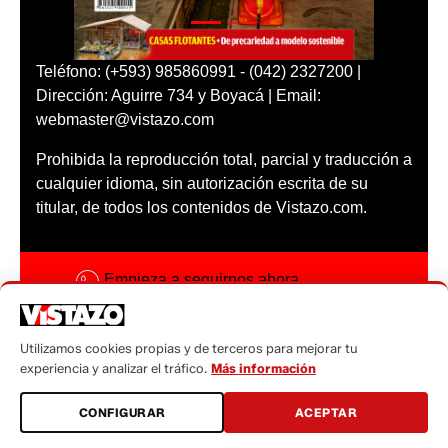
Teléfono: (+593) 985860991 - (042) 2327200 |
Dirección: Aguirre 734 y Boyacá | Email:
webmaster@vistazo.com
Prohibida la reproducción total, parcial y traducción a
cualquier idioma, sin autorización escrita de su
titular, de todos los contenidos de Vistazo.com.
Empieza a seguirnos ahora
Activar notificaciones
Utilizamos cookies propias y de terceros para mejorar tu
Código ética
experiencia y analizar el tráfico.
Más información
Sugerencias a:
CONFIGURAR
ACEPTAR
sugerencias@vistazo.com