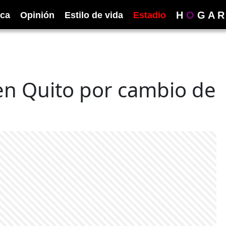
H
O
G
A
R
ica
Opinión
Estilo de vida
Estadio
 en Quito por cambio de