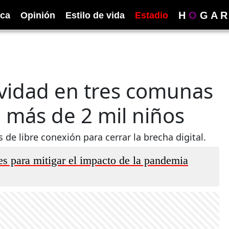
H
O
G
A
R
ica
Opinión
Estilo de vida
Estadio
ividad en tres comunas
a más de 2 mil niños
 de libre conexión para cerrar la brecha digital.
ves para mitigar el impacto de la pandemia