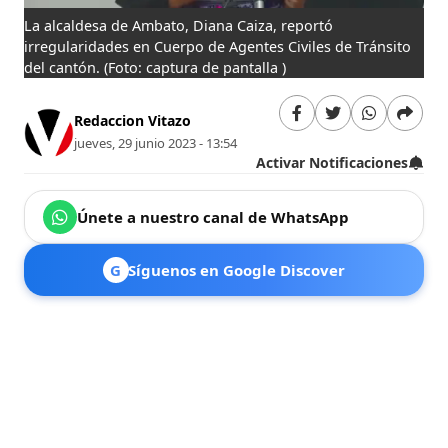
La alcaldesa de Ambato, Diana Caiza, reportó
irregularidades en Cuerpo de Agentes Civiles de Tránsito
del cantón.
(Foto: captura de pantalla )
Redaccion Vitazo
jueves, 29 junio 2023 - 13:54
Activar Notificaciones
Únete a nuestro canal de WhatsApp
G
Síguenos en Google Discover