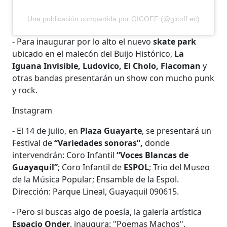
Una publicación compartida por GICOFF (@gicoff.ec)
- Para inaugurar por lo alto el nuevo
skate park
ubicado en el malecón del Buijo Histórico,
La
Iguana Invisible, Ludovico, El Cholo, Flacoman
y
otras bandas presentarán un show con mucho punk
y rock.
Instagram
- El 14 de julio, en
Plaza Guayarte
, se presentará un
Festival de
“Variedades sonoras”,
donde
intervendrán: Coro Infantil
“Voces Blancas de
Guayaquil”
; Coro Infantil de
ESPOL
; Trio del Museo
de la Música Popular; Ensamble de la Espol.
Dirección: Parque Lineal, Guayaquil 090615.
- Pero si buscas algo de poesía, la galería artística
Espacio Onder
, inaugura: "Poemas Machos",