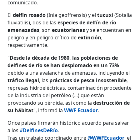
comunicado.
El
delfín rosado
(Inia geoffrensis) y el
tucuxi
(Sotalia
fluviatilis), dos de las
especies de delfín de río
amenazadas
, son
ecuatorianas
y se encuentran en
peligro y en peligro crítico de
extinción
,
respectivamente.
"
Desde la década de 1980, las poblaciones de
delfines de río se han desplomado en un 73%
debido a una avalancha de amenazas, incluyendo el
tráfico ilegal
, las
prácticas de pesca insostenible
,
represas hidroeléctricas, contaminación procedente
de la industria del petróleo (...) que están
provocando su pérdida, así como la
destrucción de
su hábitat
", informó la
WWF Ecuador
.
Once países firmarán histórico acuerdo para salvar
a los
#DelfinesDeRío
.
Tras un trabajo coordinado entre
@WWFEcuador
, el