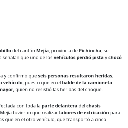
billo
del cantón
Mejía
, provincia de
Pichincha
, se
os señalan que uno de los
vehículos perdió pista
y
chocó
ia y confirmó que
seis personas resultaron heridas
,
 vehículo
, puesto que en el
balde de la camioneta
 mayor
, quien no resistió las heridas del choque.
fectada con toda la
parte delantera
del
chasis
ejía tuvieron que realizar
labores de extricación
para
ras que en el otro vehículo, que transportó a cinco