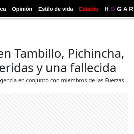
H
O
G
A
R
ica
Opinión
Estilo de vida
Estadio
en Tambillo, Pichincha,
eridas y una fallecida
gencia en conjunto con miembros de las Fuerzas