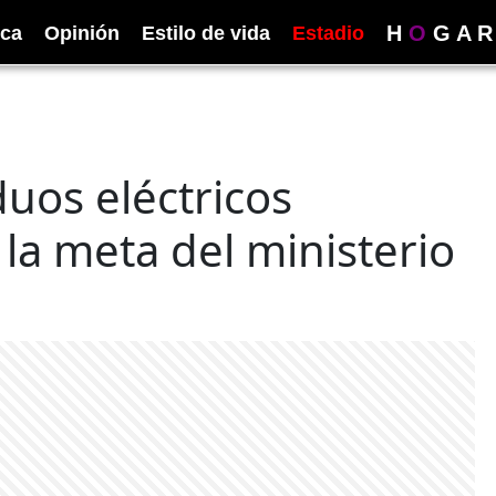
H
O
G
A
R
ica
Opinión
Estilo de vida
Estadio
uos eléctricos
 la meta del ministerio