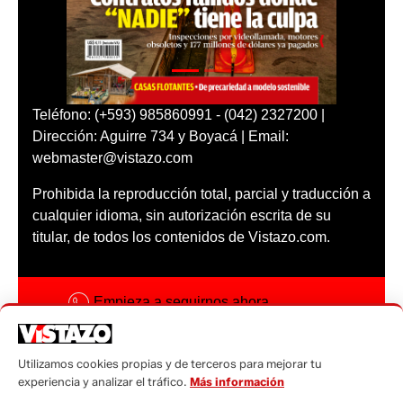
Teléfono: (+593) 985860991 - (042) 2327200 |
Dirección: Aguirre 734 y Boyacá | Email:
webmaster@vistazo.com
Prohibida la reproducción total, parcial y traducción a
cualquier idioma, sin autorización escrita de su
titular, de todos los contenidos de Vistazo.com.
Empieza a seguirnos ahora
Activar notificaciones
Utilizamos cookies propias y de terceros para mejorar tu
Código ética
experiencia y analizar el tráfico.
Más información
Sugerencias a: