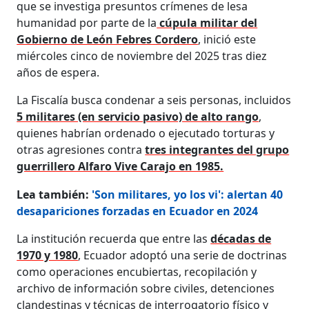
que se investiga presuntos crímenes de lesa
humanidad por parte de la
cúpula militar del
Gobierno de León Febres Cordero
, inició este
miércoles cinco de noviembre del 2025 tras diez
años de espera.
La Fiscalía busca condenar a seis personas, incluidos
5 militares (en servicio pasivo) de alto rango
,
quienes habrían ordenado o ejecutado torturas y
otras agresiones contra
tres integrantes del grupo
guerrillero Alfaro Vive Carajo en 1985.
Lea también:
'Son militares, yo los vi': alertan 40
desapariciones forzadas en Ecuador en 2024
La institución recuerda que entre las
décadas de
1970 y 1980
, Ecuador adoptó una serie de doctrinas
como operaciones encubiertas, recopilación y
archivo de información sobre civiles, detenciones
clandestinas y técnicas de interrogatorio físico y