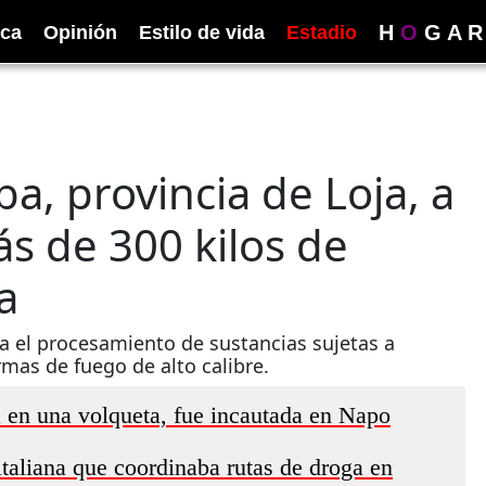
H
O
G
A
R
ica
Opinión
Estilo de vida
Estadio
a, provincia de Loja, a
s de 300 kilos de
a
a el procesamiento de sustancias sujetas a
rmas de fuego de alto calibre.
a en una volqueta, fue incautada en Napo
italiana que coordinaba rutas de droga en