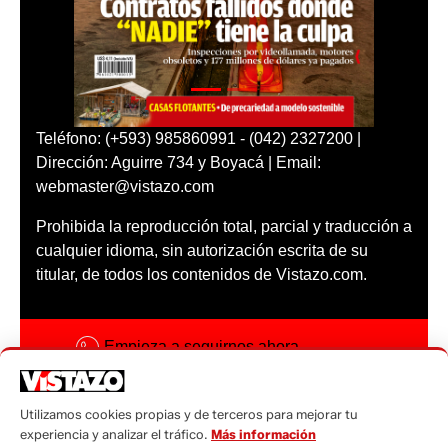
Teléfono: (+593) 985860991 - (042) 2327200 |
Dirección: Aguirre 734 y Boyacá | Email:
webmaster@vistazo.com
Prohibida la reproducción total, parcial y traducción a
cualquier idioma, sin autorización escrita de su
titular, de todos los contenidos de Vistazo.com.
Empieza a seguirnos ahora
Activar notificaciones
Utilizamos cookies propias y de terceros para mejorar tu
Código ética
experiencia y analizar el tráfico.
Más información