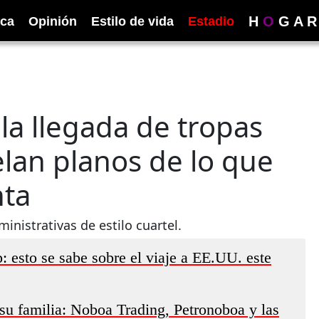
H
O
G
A
R
ica
Opinión
Estilo de vida
Estadio
 la llegada de tropas
lan planos de lo que
nta
inistrativas de estilo cuartel.
 esto se sabe sobre el viaje a EE.UU. este
su familia: Noboa Trading, Petronoboa y las