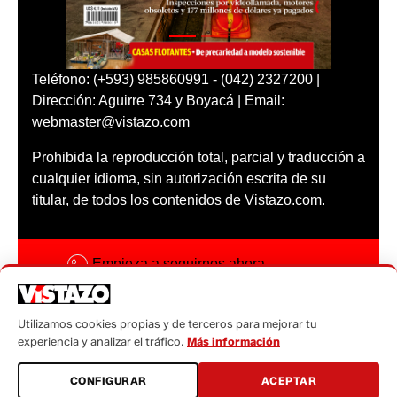
Teléfono: (+593) 985860991 - (042) 2327200 |
Dirección: Aguirre 734 y Boyacá | Email:
webmaster@vistazo.com
Prohibida la reproducción total, parcial y traducción a
cualquier idioma, sin autorización escrita de su
titular, de todos los contenidos de Vistazo.com.
Empieza a seguirnos ahora
Activar notificaciones
Utilizamos cookies propias y de terceros para mejorar tu
Código ética
experiencia y analizar el tráfico.
Más información
Sugerencias a:
CONFIGURAR
ACEPTAR
sugerencias@vistazo.com