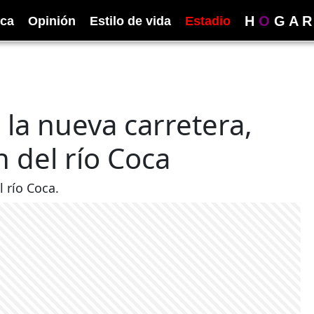
H
O
G
A
R
ica
Opinión
Estilo de vida
Estadio
 la nueva carretera,
n del río Coca
 río Coca.