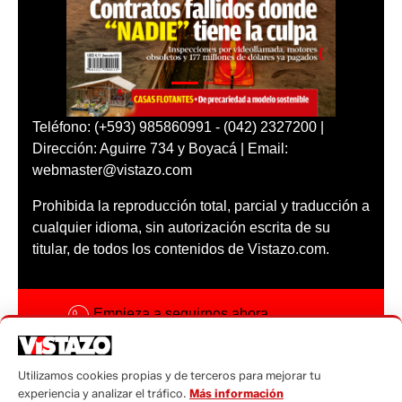
Teléfono: (+593) 985860991 - (042) 2327200 |
Dirección: Aguirre 734 y Boyacá | Email:
webmaster@vistazo.com
Prohibida la reproducción total, parcial y traducción a
cualquier idioma, sin autorización escrita de su
titular, de todos los contenidos de Vistazo.com.
Empieza a seguirnos ahora
Activar notificaciones
Utilizamos cookies propias y de terceros para mejorar tu
Código ética
experiencia y analizar el tráfico.
Más información