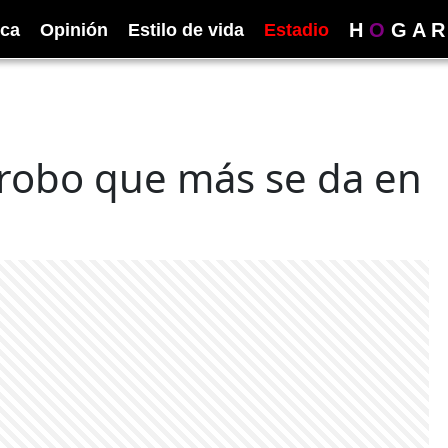
H
O
G
A
R
ica
Opinión
Estilo de vida
Estadio
 robo que más se da en