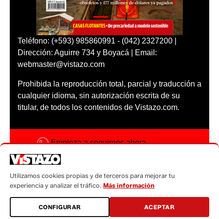
Teléfono: (+593) 985860991 - (042) 2327200 |
Dirección: Aguirre 734 y Boyacá | Email:
webmaster@vistazo.com
Prohibida la reproducción total, parcial y traducción a
cualquier idioma, sin autorización escrita de su
titular, de todos los contenidos de Vistazo.com.
Empieza a seguirnos ahora
Activar notificaciones
Utilizamos cookies propias y de terceros para mejorar tu
Código ética
experiencia y analizar el tráfico.
Más información
Sugerencias a:
CONFIGURAR
ACEPTAR
sugerencias@vistazo.com