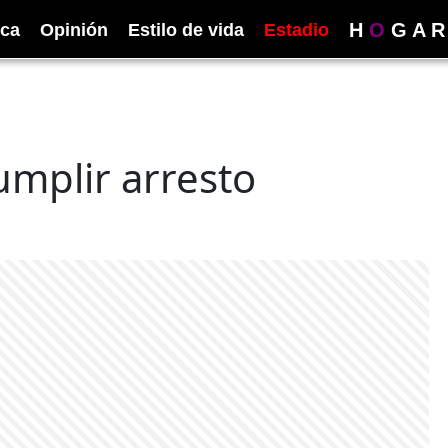
H
O
G
A
R
ica
Opinión
Estilo de vida
Estadio
umplir arresto