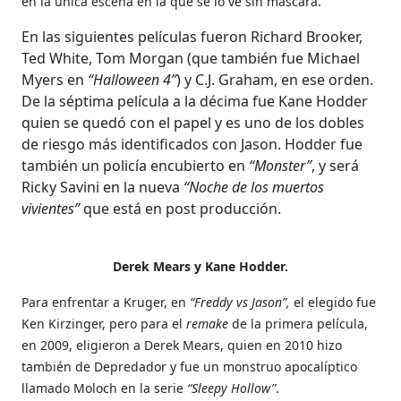
en la única escena en la que se lo ve sin máscara.
En las siguientes películas fueron Richard Brooker,
Ted White, Tom Morgan (que también fue Michael
Myers en
“Halloween 4”
) y C.J. Graham, en ese orden.
De la séptima película a la décima fue Kane Hodder
quien se quedó con el papel y es uno de los dobles
de riesgo más identificados con Jason. Hodder fue
también un policía encubierto en
“Monster”
, y será
Ricky Savini en la nueva
“Noche de los muertos
vivientes”
que está en post producción.
Derek Mears y
Kane Hodder.
Para enfrentar a Kruger, en
“Freddy vs Jason”,
el elegido fue
Ken Kirzinger, pero para el
remake
de la primera película,
en 2009, eligieron a Derek Mears, quien en 2010 hizo
también de Depredador y fue un monstruo apocalíptico
llamado Moloch en la serie
“Sleepy Hollow”
.