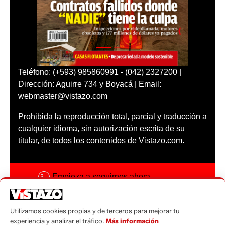
Teléfono: (+593) 985860991 - (042) 2327200 |
Dirección: Aguirre 734 y Boyacá | Email:
webmaster@vistazo.com
Prohibida la reproducción total, parcial y traducción a
cualquier idioma, sin autorización escrita de su
titular, de todos los contenidos de Vistazo.com.
Empieza a seguirnos ahora
Activar notificaciones
Utilizamos cookies propias y de terceros para mejorar tu
Código ética
experiencia y analizar el tráfico.
Más información