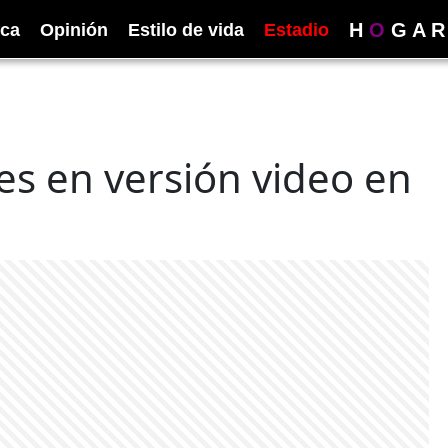
H
O
G
A
R
ica
Opinión
Estilo de vida
Estadio
les en versión video en