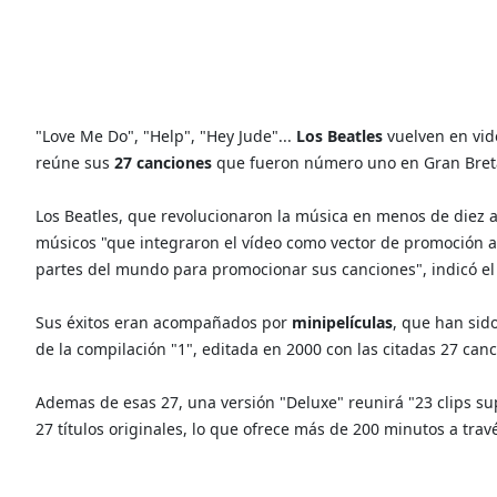
"Love Me Do", "Help", "Hey Jude"...
Los Beatles
vuelven en vid
reúne sus
27 canciones
que fueron número uno en Gran Breta
Los Beatles, que revolucionaron la música en menos de diez a
músicos "que integraron el vídeo como vector de promoción an
partes del mundo para promocionar sus canciones", indicó el
Sus éxitos eran acompañados por
minipelículas
, que han sid
de la compilación "1", editada en 2000 con las citadas 27 canc
Ademas de esas 27, una versión "Deluxe" reunirá "23 clips sup
27 títulos originales, lo que ofrece más de 200 minutos a tra