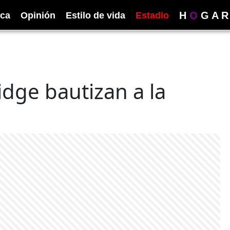
H
O
G
A
R
ica
Opinión
Estilo de vida
Estadio
dge bautizan a la