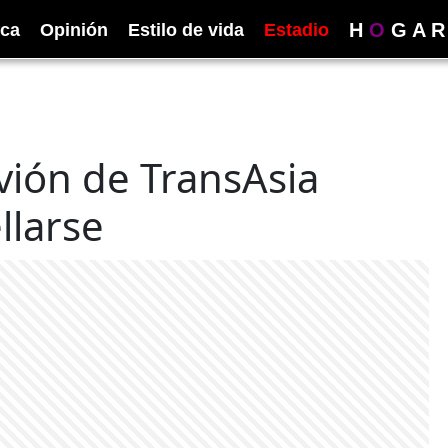
H
O
G
A
R
ica
Opinión
Estilo de vida
Estadio
vión de TransAsia
llarse