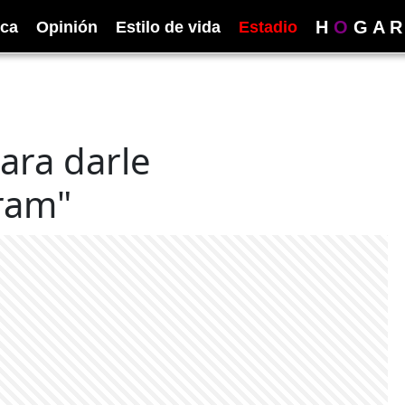
H
O
G
A
R
ica
Opinión
Estilo de vida
Estadio
ara darle
ram"