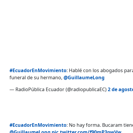
#EcuadorEnMovimiento
: Hablé con los abogados par
funeral de su hermano,
@GuillaumeLong
— RadioPública Ecuador (@radiopublicaEC)
2 de agost
#EcuadorEnMovimiento
: No hay forma. Bucaram tiene
@GuillaumeLong
pic.twitter.com/f90mP3pwVw