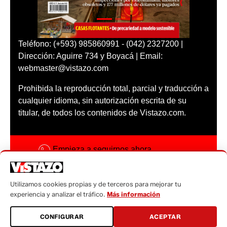
Teléfono: (+593) 985860991 - (042) 2327200 |
Dirección: Aguirre 734 y Boyacá | Email:
webmaster@vistazo.com
Prohibida la reproducción total, parcial y traducción a
cualquier idioma, sin autorización escrita de su
titular, de todos los contenidos de Vistazo.com.
Empieza a seguirnos ahora
Activar notificaciones
Utilizamos cookies propias y de terceros para mejorar tu
Código ética
experiencia y analizar el tráfico.
Más información
Sugerencias a:
CONFIGURAR
ACEPTAR
sugerencias@vistazo.com