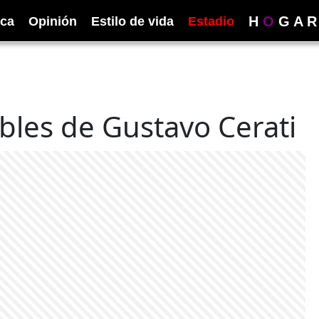
H
O
G
A
R
ica
Opinión
Estilo de vida
Estadio
bles de Gustavo Cerati