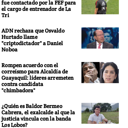
fue contactado por la FEF para
el cargo de entrenador de La
Tri
ADN rechaza que Osvaldo
la, el pingüino que va de compras por su pescado
Hurtado llame
"criptodictador" a Daniel
Noboa
Rompen acuerdo con el
correísmo para Alcaldía de
Guayaquil: líderes arremeten
contra candidata
"chimbadora"
¿Quién es Baldor Bermeo
Cabrera, el exalcalde al que la
justicia vincula con la banda
Los Lobos?