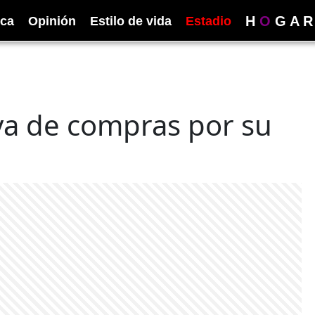
H
O
G
A
R
ica
Opinión
Estilo de vida
Estadio
 va de compras por su